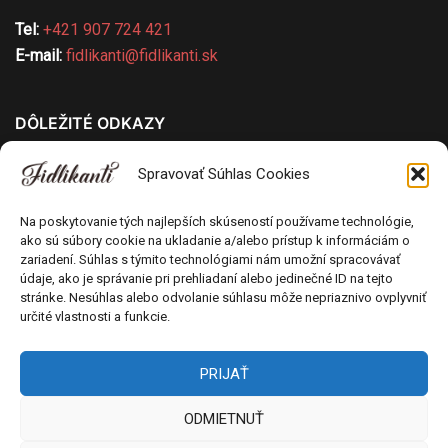
Tel:
+421 907 724 421
E-mail:
fidlikanti@fidlikanti.sk
DÔLEŽITÉ ODKAZY
Všeobecné obchodné podmienky
Spravovať Súhlas Cookies
Ochrana osobných údajov
Pravidlá používania cookies
Na poskytovanie tých najlepších skúseností používame technológie,
ako sú súbory cookie na ukladanie a/alebo prístup k informáciám o
Odstúpenie od kúpnej zmluvy
zariadení. Súhlas s týmito technológiami nám umožní spracovávať
Poučenie o uplatnení práva spotrebiteľa na
údaje, ako je správanie pri prehliadaní alebo jedinečné ID na tejto
stránke. Nesúhlas alebo odvolanie súhlasu môže nepriaznivo ovplyvniť
odstúpenie od zmluvy
určité vlastnosti a funkcie.
PRIJAŤ
ODMIETNUŤ