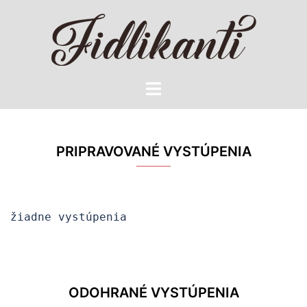
Preskočiť
na
obsah
Toggle
menu
PRIPRAVOVANÉ VYSTÚPENIA
žiadne vystúpenia
ODOHRANÉ VYSTÚPENIA