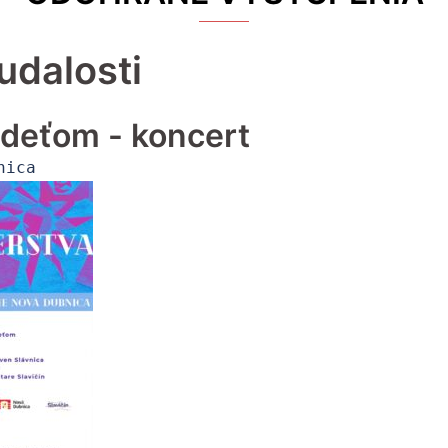
udalosti
i deťom - koncert
nica