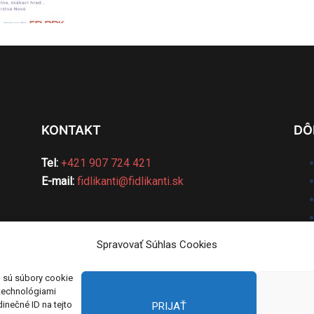
KONTAKT
DÔ
Tel:
+421 907 724 421
E-mail:
fidlikanti@fidlikanti.sk
Spravovať Súhlas Cookies
o sú súbory cookie
 technológiami
inečné ID na tejto
PRIJAŤ