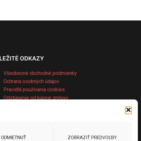
LEŽITÉ ODKAZY
Všeobecné obchodné podmienky
Ochrana osobných údajov
Pravidlá používania cookies
Odstúpenie od kúpnej zmluvy
Poučenie o uplatnení práva spotrebiteľa
na odstúpenie od zmluvy
ODMIETNUŤ
ZOBRAZIŤ PREDVOĽBY