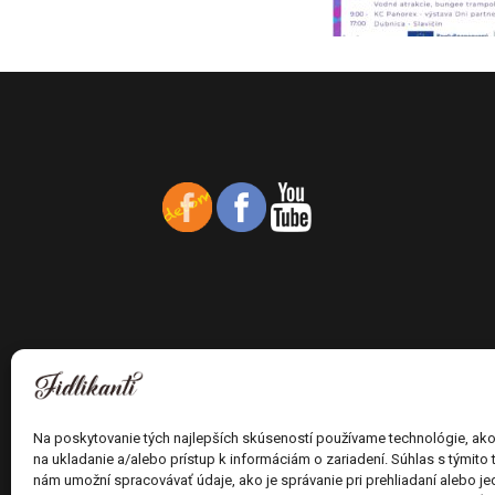
Na poskytovanie tých najlepších skúseností používame technológie, ak
na ukladanie a/alebo prístup k informáciám o zariadení. Súhlas s týmito
nám umožní spracovávať údaje, ako je správanie pri prehliadaní alebo jed