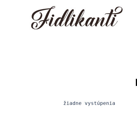
Preskočiť
na
obsah
žiadne vystúpenia