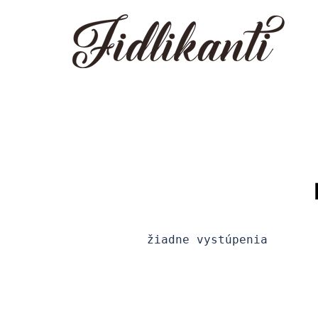
Preskočiť
na
obsah
žiadne vystúpenia