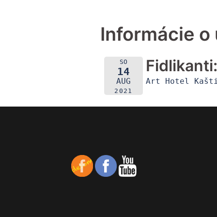
Informácie o 
Fidlikant
SO
14
Art Hotel Kašt
AUG
2021