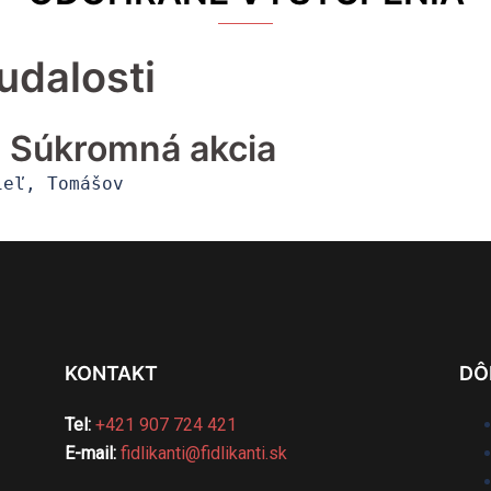
udalosti
i: Súkromná akcia
ieľ, Tomášov
KONTAKT
DÔ
Tel:
+421 907 724 421
E-mail:
fidlikanti@fidlikanti.sk