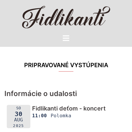
Preskočiť
na
obsah
Toggle
menu
PRIPRAVOVANÉ VYSTÚPENIA
Informácie o udalosti
Fidlikanti deťom - koncert
SO
30
11:00
Polomka
AUG
2025