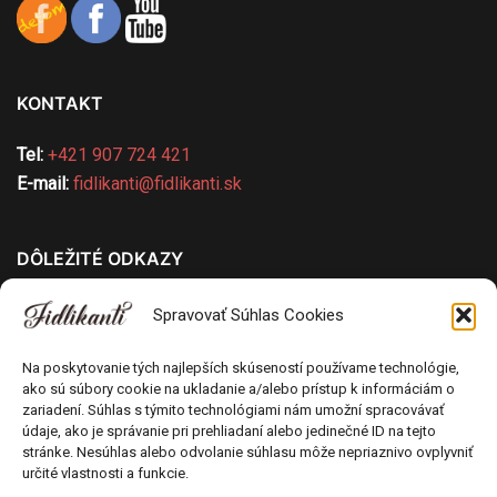
KONTAKT
Tel:
+421 907 724 421
E-mail:
fidlikanti@fidlikanti.sk
DÔLEŽITÉ ODKAZY
Všeobecné obchodné podmienky
Spravovať Súhlas Cookies
Ochrana osobných údajov
Pravidlá používania cookies
Na poskytovanie tých najlepších skúseností používame technológie,
ako sú súbory cookie na ukladanie a/alebo prístup k informáciám o
Odstúpenie od kúpnej zmluvy
zariadení. Súhlas s týmito technológiami nám umožní spracovávať
Poučenie o uplatnení práva spotrebiteľa na
údaje, ako je správanie pri prehliadaní alebo jedinečné ID na tejto
odstúpenie od zmluvy
stránke. Nesúhlas alebo odvolanie súhlasu môže nepriaznivo ovplyvniť
určité vlastnosti a funkcie.