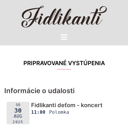
Preskočiť
na
obsah
Toggle
menu
PRIPRAVOVANÉ VYSTÚPENIA
Informácie o udalosti
Fidlikanti deťom - koncert
SO
30
11:00
Polomka
AUG
2025