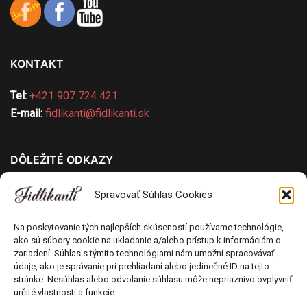
KONTAKT
Tel:
+421 907 724 421
E-mail:
fidlikanti@fidlikanti.sk
DÔLEŽITÉ ODKAZY
Všeobecné obchodné podmienky
Spravovať Súhlas Cookies
Ochrana osobných údajov
Pravidlá používania cookies
Na poskytovanie tých najlepších skúseností používame technológie,
ako sú súbory cookie na ukladanie a/alebo prístup k informáciám o
Odstúpenie od kúpnej zmluvy
zariadení. Súhlas s týmito technológiami nám umožní spracovávať
Poučenie o uplatnení práva spotrebiteľa na
údaje, ako je správanie pri prehliadaní alebo jedinečné ID na tejto
odstúpenie od zmluvy
stránke. Nesúhlas alebo odvolanie súhlasu môže nepriaznivo ovplyvniť
určité vlastnosti a funkcie.