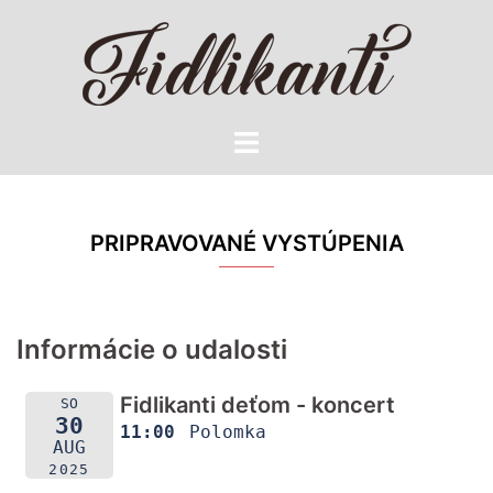
Preskočiť
na
obsah
Toggle
menu
PRIPRAVOVANÉ VYSTÚPENIA
Informácie o udalosti
Fidlikanti deťom - koncert
SO
30
11:00
Polomka
AUG
2025