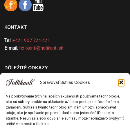
KONTAKT
Tel:
+421 907 724 421
E-mail:
fidlikanti@fidlikanti.sk
DÔLEŽITÉ ODKAZY
Všeobecné obchodné podmienky
Spravovať Súhlas Cookies
Ochrana osobných údajov
Pravidlá používania cookies
Na poskytovanie tých najlepších skúseností používame technológie,
ako sú súbory cookie na ukladanie a/alebo prístup k informáciám o
Odstúpenie od kúpnej zmluvy
zariadení. Súhlas s týmito technológiami nám umožní spracovávať
Poučenie o uplatnení práva spotrebiteľa na
údaje, ako je správanie pri prehliadaní alebo jedinečné ID na tejto
odstúpenie od zmluvy
stránke. Nesúhlas alebo odvolanie súhlasu môže nepriaznivo ovplyvniť
určité vlastnosti a funkcie.