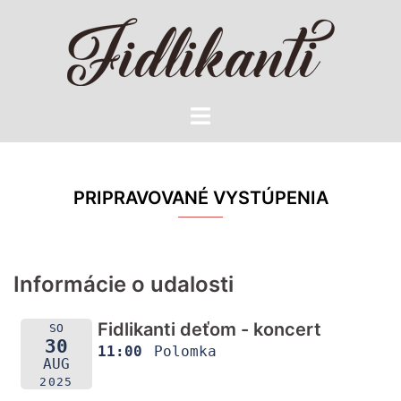
Preskočiť
na
obsah
Toggle
menu
PRIPRAVOVANÉ VYSTÚPENIA
Informácie o udalosti
Fidlikanti deťom - koncert
SO
30
11:00
Polomka
AUG
2025