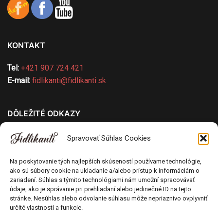
KONTAKT
Tel:
+421 907 724 421
E-mail:
fidlikanti@fidlikanti.sk
DÔLEŽITÉ ODKAZY
Všeobecné obchodné podmienky
Spravovať Súhlas Cookies
Ochrana osobných údajov
Pravidlá používania cookies
Na poskytovanie tých najlepších skúseností používame technológie,
ako sú súbory cookie na ukladanie a/alebo prístup k informáciám o
Odstúpenie od kúpnej zmluvy
zariadení. Súhlas s týmito technológiami nám umožní spracovávať
Poučenie o uplatnení práva spotrebiteľa na
údaje, ako je správanie pri prehliadaní alebo jedinečné ID na tejto
odstúpenie od zmluvy
stránke. Nesúhlas alebo odvolanie súhlasu môže nepriaznivo ovplyvniť
určité vlastnosti a funkcie.