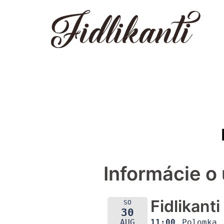
Preskočiť
na
obsah
Informácie o 
Fidlikant
SO
30
11:00
Polomka
AUG