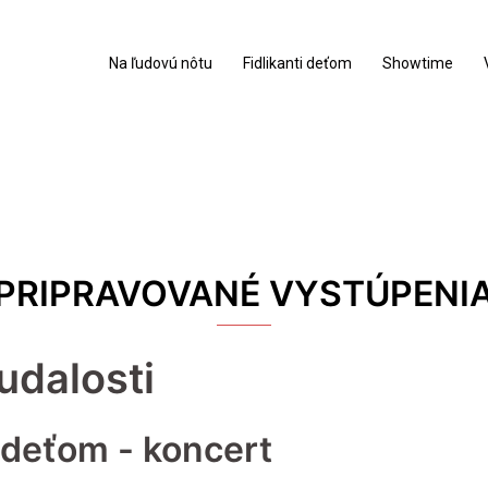
Na ľudovú nôtu
Fidlikanti deťom
Showtime
PRIPRAVOVANÉ VYSTÚPENI
udalosti
i deťom - koncert