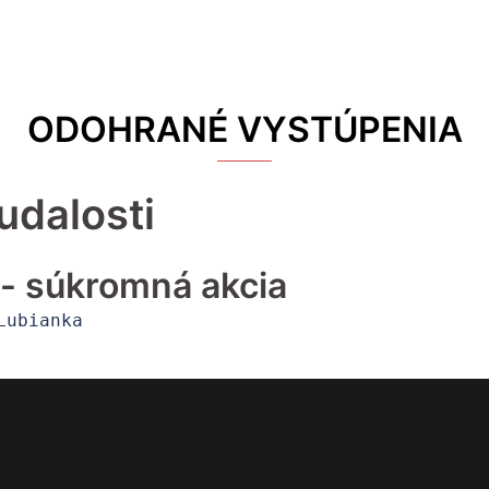
ODOHRANÉ VYSTÚPENIA
udalosti
i - súkromná akcia
Lubianka