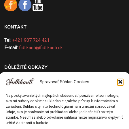
KONTAKT
Tel:
+421 907 724 421
E-mail:
fidlikanti@fidlikanti.sk
DÔLEŽITÉ ODKAZY
Všeobecné obchodné podmienky
Spravovať Súhlas Cookies
Ochrana osobných údajov
Pravidlá používania cookies
Na poskytovanie tých najlepších skúseností používame technológie,
ako sú súbory cookie na ukladanie a/alebo prístup k informáciám o
Odstúpenie od kúpnej zmluvy
zariadení. Súhlas s týmito technológiami nám umožní spracovávať
Poučenie o uplatnení práva spotrebiteľa na
údaje, ako je správanie pri prehliadaní alebo jedinečné ID na tejto
odstúpenie od zmluvy
stránke. Nesúhlas alebo odvolanie súhlasu môže nepriaznivo ovplyvniť
určité vlastnosti a funkcie.