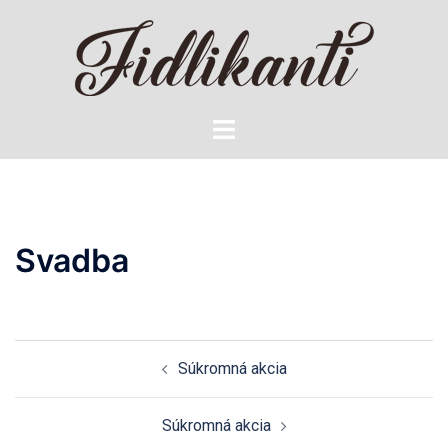
Preskočiť
na
obsah
Toggle
menu
Svadba
Navigácia
Súkromná akcia
článkami
Súkromná akcia