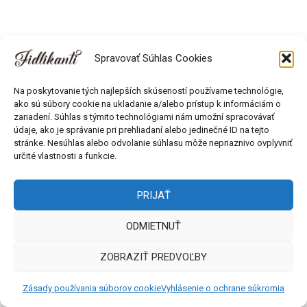
Spravovať Súhlas Cookies
Na poskytovanie tých najlepších skúseností používame technológie,
ako sú súbory cookie na ukladanie a/alebo prístup k informáciám o
zariadení. Súhlas s týmito technológiami nám umožní spracovávať
údaje, ako je správanie pri prehliadaní alebo jedinečné ID na tejto
Všetky práva vyhradené © 2018 - 2026 Fidlikanti. Web od
stránke. Nesúhlas alebo odvolanie súhlasu môže nepriaznivo ovplyvniť
Môlča records s.r.o.
určité vlastnosti a funkcie.
PRIJAŤ
ODMIETNUŤ
ZOBRAZIŤ PREDVOĽBY
Zásady používania súborov cookie
Vyhlásenie o ochrane súkromia