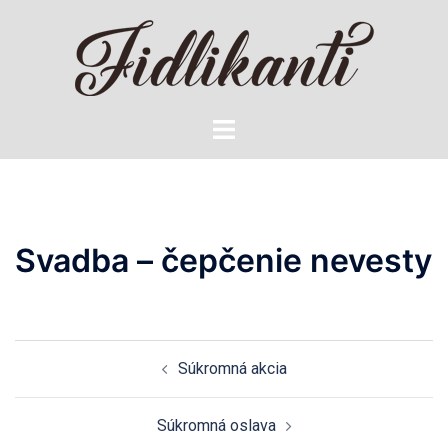
Preskočiť
na
obsah
Toggle
menu
Svadba – čepčenie nevesty
Navigácia
Súkromná akcia
článkami
Súkromná oslava