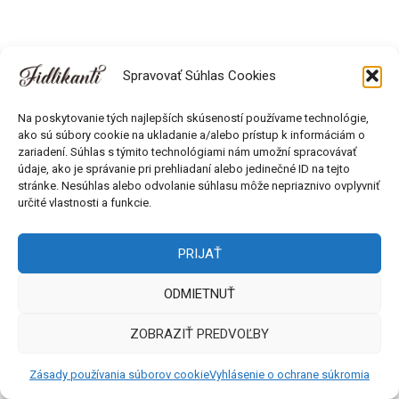
Spravovať Súhlas Cookies
Na poskytovanie tých najlepších skúseností používame technológie,
ako sú súbory cookie na ukladanie a/alebo prístup k informáciám o
zariadení. Súhlas s týmito technológiami nám umožní spracovávať
údaje, ako je správanie pri prehliadaní alebo jedinečné ID na tejto
Všetky práva vyhradené © 2018 - 2026 Fidlikanti. Web od
stránke. Nesúhlas alebo odvolanie súhlasu môže nepriaznivo ovplyvniť
Môlča records s.r.o.
určité vlastnosti a funkcie.
PRIJAŤ
ODMIETNUŤ
ZOBRAZIŤ PREDVOĽBY
Zásady používania súborov cookie
Vyhlásenie o ochrane súkromia