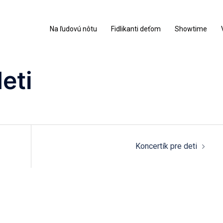
Na ľudovú nôtu
Fidlikanti deťom
Showtime
eti
Koncertík pre deti