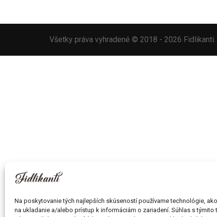
Všetky práva vyhradené © 2018 - 2026 Fidlikant
Na poskytovanie tých najlepších skúseností používame technológie, ak
na ukladanie a/alebo prístup k informáciám o zariadení. Súhlas s týmito