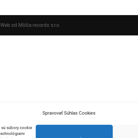
i. Web od
Môlča records s.r.o.
Spravovať Súhlas Cookies
o sú súbory cookie
 technológiami