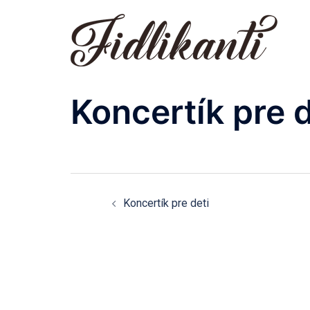
Preskočiť
na
obsah
Koncertík pre d
Navigácia
Koncertík pre deti
článkami