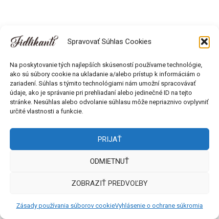
Spravovať Súhlas Cookies
Na poskytovanie tých najlepších skúseností používame technológie,
ako sú súbory cookie na ukladanie a/alebo prístup k informáciám o
zariadení. Súhlas s týmito technológiami nám umožní spracovávať
údaje, ako je správanie pri prehliadaní alebo jedinečné ID na tejto
Všetky práva vyhradené © 2018 - 2026 Fidlikanti. Web od
stránke. Nesúhlas alebo odvolanie súhlasu môže nepriaznivo ovplyvniť
Môlča records s.r.o.
určité vlastnosti a funkcie.
PRIJAŤ
ODMIETNUŤ
ZOBRAZIŤ PREDVOĽBY
Zásady používania súborov cookie
Vyhlásenie o ochrane súkromia