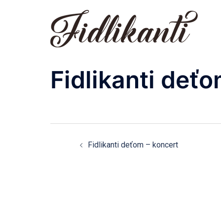
Preskočiť
na
obsah
Fidlikanti deťo
Navigácia
Fidlikanti deťom – koncert
článkami