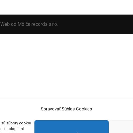
i. Web od
Môlča records s.r.o.
Spravovať Súhlas Cookies
o sú súbory cookie
 technológiami