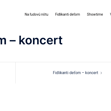
Na ľudovú nôtu
Fidlikanti deťom
Showtime
m – koncert
Fidlikanti deťom – koncert