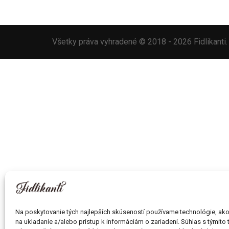
Všetky práva vyhradené © 2018 - 2026 Fidlikant
Na poskytovanie tých najlepších skúseností používame technológie, ak
na ukladanie a/alebo prístup k informáciám o zariadení. Súhlas s týmito