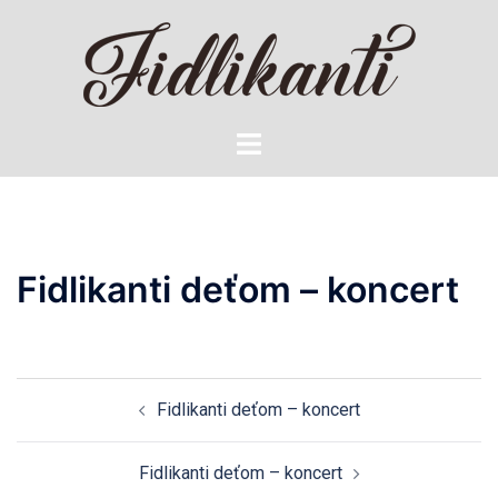
Preskočiť
na
obsah
Toggle
menu
Fidlikanti deťom – koncert
Navigácia
Fidlikanti deťom – koncert
článkami
Fidlikanti deťom – koncert