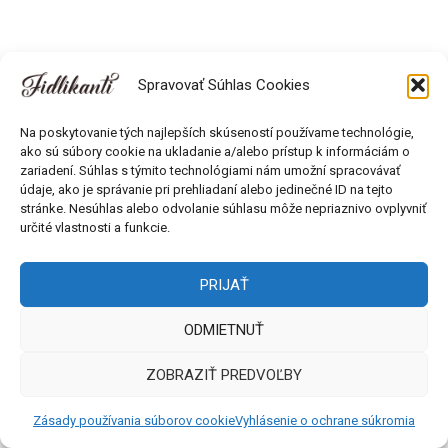
Spravovať Súhlas Cookies
Na poskytovanie tých najlepších skúseností používame technológie,
ako sú súbory cookie na ukladanie a/alebo prístup k informáciám o
zariadení. Súhlas s týmito technológiami nám umožní spracovávať
údaje, ako je správanie pri prehliadaní alebo jedinečné ID na tejto
Všetky práva vyhradené © 2018 - 2026 Fidlikanti. Web od
stránke. Nesúhlas alebo odvolanie súhlasu môže nepriaznivo ovplyvniť
Môlča records s.r.o.
určité vlastnosti a funkcie.
PRIJAŤ
ODMIETNUŤ
ZOBRAZIŤ PREDVOĽBY
Zásady používania súborov cookie
Vyhlásenie o ochrane súkromia