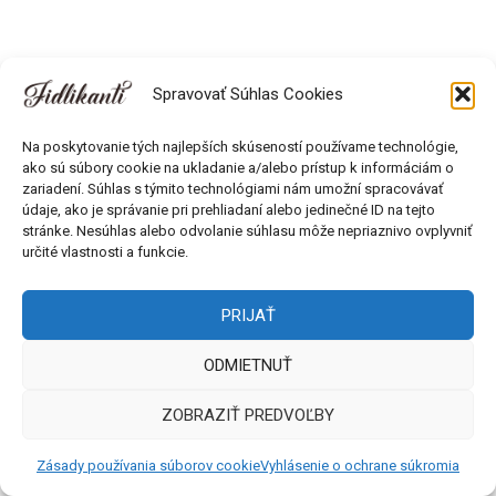
Spravovať Súhlas Cookies
Na poskytovanie tých najlepších skúseností používame technológie,
ako sú súbory cookie na ukladanie a/alebo prístup k informáciám o
zariadení. Súhlas s týmito technológiami nám umožní spracovávať
údaje, ako je správanie pri prehliadaní alebo jedinečné ID na tejto
Všetky práva vyhradené © 2018 - 2026 Fidlikanti. Web od
stránke. Nesúhlas alebo odvolanie súhlasu môže nepriaznivo ovplyvniť
Môlča records s.r.o.
určité vlastnosti a funkcie.
PRIJAŤ
ODMIETNUŤ
ZOBRAZIŤ PREDVOĽBY
Zásady používania súborov cookie
Vyhlásenie o ochrane súkromia