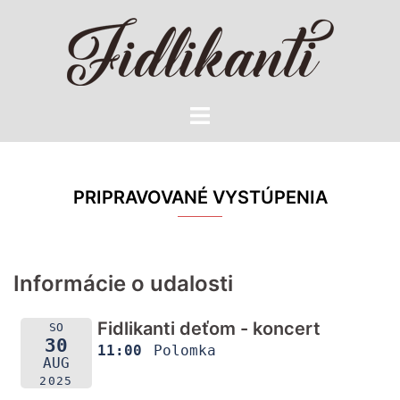
Preskočiť
na
obsah
Toggle
menu
PRIPRAVOVANÉ VYSTÚPENIA
Informácie o udalosti
Fidlikanti deťom - koncert
SO
30
11:00
Polomka
AUG
2025