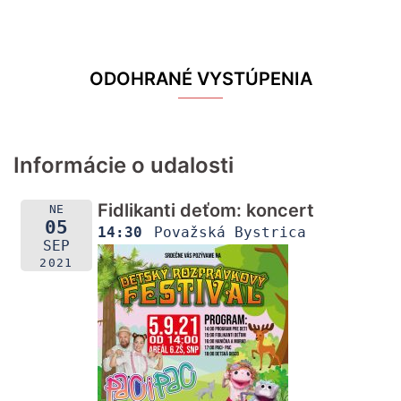
ODOHRANÉ VYSTÚPENIA
Informácie o udalosti
Fidlikanti deťom: koncert
NE
05
14:30
Považská Bystrica
SEP
2021