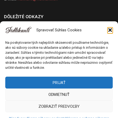
DÔLEŽITÉ ODKAZY
Všeobecné obchodné podmienky
Spravovať Súhlas Cookies
Ochrana osobných údajov
Pravidlá používania cookies
Na poskytovanie tých najlepších skúseností používame technológie,
ako sú súbory cookie na ukladanie a/alebo prístup k informáciám o
Odstúpenie od kúpnej zmluvy
zariadení. Súhlas s týmito technológiami nám umožní spracovávať
Poučenie o uplatnení práva spotrebiteľa na
údaje, ako je správanie pri prehliadaní alebo jedinečné ID na tejto
stránke. Nesúhlas alebo odvolanie súhlasu môže nepriaznivo ovplyvniť
odstúpenie od zmluvy
určité vlastnosti a funkcie.
PRIJAŤ
ODMIETNUŤ
ZOBRAZIŤ PREDVOĽBY
Všetky práva vyhradené © 2018 - 2026 Fidlikanti. Web od
Môlča records s.r.o.