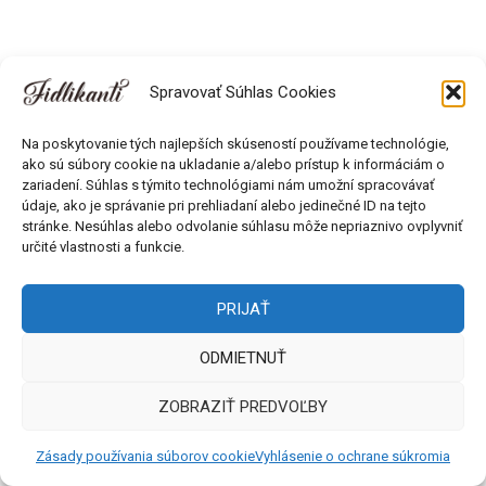
Spravovať Súhlas Cookies
Všetky práva vyhradené © 2018 - 2026 Fidlikanti. Web od
Na poskytovanie tých najlepších skúseností používame technológie,
Môlča records s.r.o.
ako sú súbory cookie na ukladanie a/alebo prístup k informáciám o
zariadení. Súhlas s týmito technológiami nám umožní spracovávať
údaje, ako je správanie pri prehliadaní alebo jedinečné ID na tejto
stránke. Nesúhlas alebo odvolanie súhlasu môže nepriaznivo ovplyvniť
určité vlastnosti a funkcie.
PRIJAŤ
ODMIETNUŤ
ZOBRAZIŤ PREDVOĽBY
Zásady používania súborov cookie
Vyhlásenie o ochrane súkromia