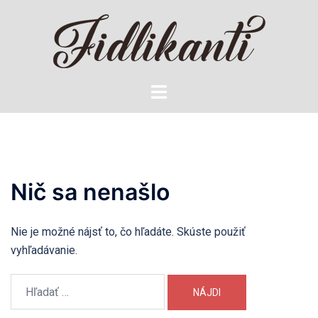
Preskočiť
na
obsah
Toggle
menu
Nič sa nenašlo
Nie je možné nájsť to, čo hľadáte. Skúste použiť
vyhľadávanie.
Hľadať: