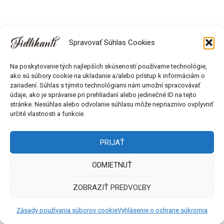
Spravovať Súhlas Cookies
Všetky práva vyhradené © 2018 - 2026 Fidlikanti. Web od
Na poskytovanie tých najlepších skúseností používame technológie,
Môlča records s.r.o.
ako sú súbory cookie na ukladanie a/alebo prístup k informáciám o
zariadení. Súhlas s týmito technológiami nám umožní spracovávať
údaje, ako je správanie pri prehliadaní alebo jedinečné ID na tejto
stránke. Nesúhlas alebo odvolanie súhlasu môže nepriaznivo ovplyvniť
určité vlastnosti a funkcie.
PRIJAŤ
ODMIETNUŤ
ZOBRAZIŤ PREDVOĽBY
Zásady používania súborov cookie
Vyhlásenie o ochrane súkromia