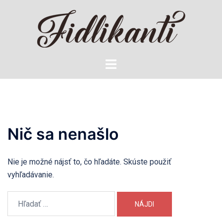
Preskočiť
na
obsah
Toggle
menu
Nič sa nenašlo
Nie je možné nájsť to, čo hľadáte. Skúste použiť
vyhľadávanie.
Hľadať: